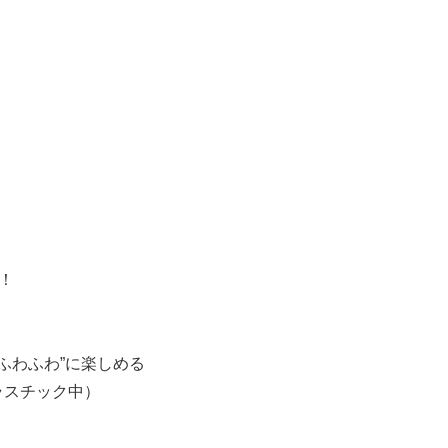
！
ふわふわ”に楽しめる
ラスチック中）